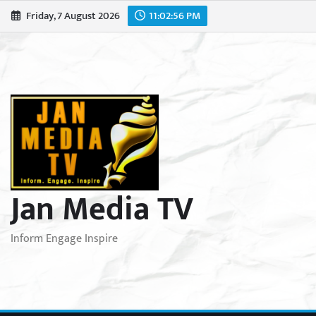
Skip
Friday, 7 August 2026
11:02:58 PM
to
content
Jan Media TV
Inform Engage Inspire