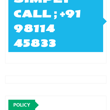
CALL ; +91
98114
45833
POLICY