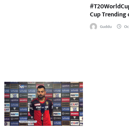
#T20WorldCup
Cup Trending 
Guddu
Oc