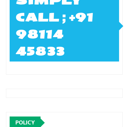
SIMPLY
CALL ; +91
98114
45833
POLICY