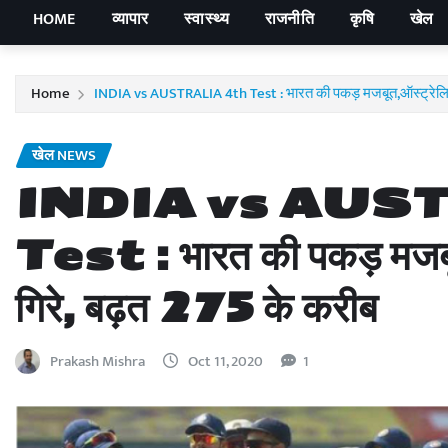
HOME
व्यापार
स्वास्थ्य
राजनीति
कृषि
खेल
Home
INDIA vs AUSTRALIA 4th Test : भारत की पकड़ मजबूत,ऑस्ट्रेलिया 
खेल NEWS
INDIA vs AUS
Test : भारत की पकड़ मजबूत
गिरे, बढ़त 275 के करीब
Prakash Mishra
Oct 11, 2020
1