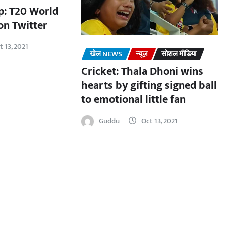
: T20 World
on Twitter
t 13, 2021
खेल NEWS
न्यूज़
सोशल मीडिया
Cricket: Thala Dhoni wins
hearts by gifting signed ball
to emotional little fan
Guddu
Oct 13, 2021