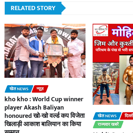
RELATED STORY
खेल NEWS
न्यूज़
kho kho : World Cup winner
player Akash Baliyan
honoured खो-खो वर्ल्ड कप विजेता
खेल NEWS
दिल्
खिलाड़ी आकाश बालियान का किया
राज्यवार खबरें
सम्मान