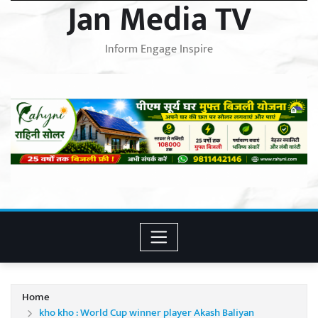
Jan Media TV
Inform Engage Inspire
Home
kho kho : World Cup winner player Akash Baliyan