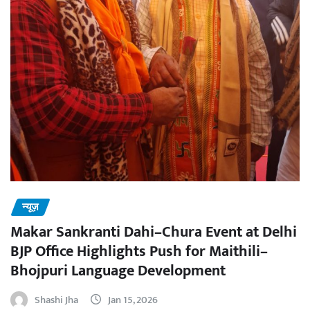
न्यूज़
Makar Sankranti Dahi–Chura Event at Delhi
BJP Office Highlights Push for Maithili–
Bhojpuri Language Development
Shashi Jha
Jan 15, 2026