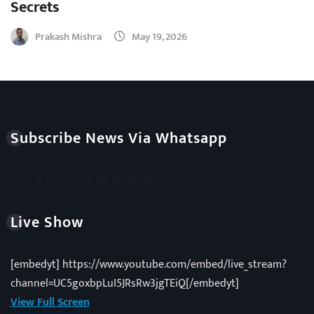
Secrets
Prakash Mishra
May 19, 2026
Subscribe News Via Whatsapp
Click & Subscribe On Whatsapp
Live Show
[embedyt] https://www.youtube.com/embed/live_stream?
channel=UC5goxbpLuI5JRsRw3jgTEiQ[/embedyt]
View Full Screen