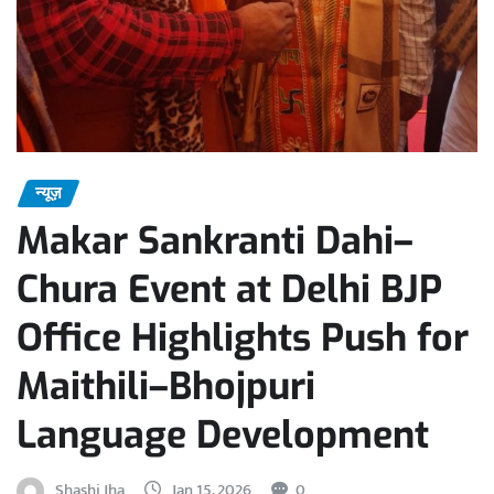
न्यूज़
Makar Sankranti Dahi–
Chura Event at Delhi BJP
Office Highlights Push for
Maithili–Bhojpuri
Language Development
Shashi Jha
Jan 15, 2026
0