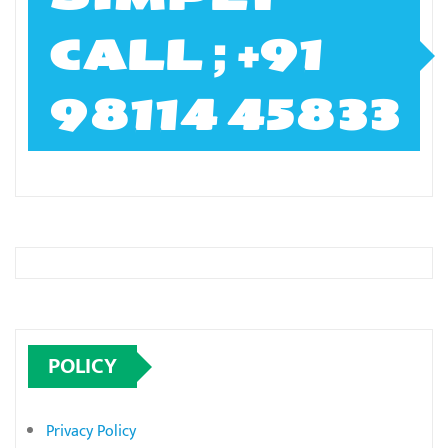
CALL ; +91
98114 45833
POLICY
Privacy Policy