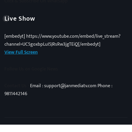
Click & Subscribe On Whatsapp
Live Show
[embedyt] https://www.youtube.com/embed/live_stream?
channel=UC5goxbpLuI5JRsRw3jgTEiQ[/embedyt]
View Full Screen
Follow Us on Google News
Contact Us -
Email : support@janmediatv.com Phone :
9811442146
Copyright © 2025 | Powered by
Vivid Techno
|
NewsExo
by