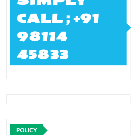
SIMPLY
CALL ; +91
98114
45833
POLICY