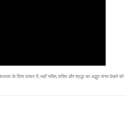
का के दिव्य दरबार में, जहाँ भक्ति, शक्ति और श्रद्धा का अद्भुत संगम देखने को