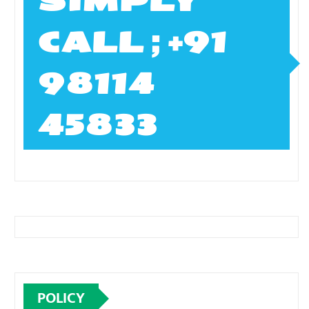
SIMPLY
CALL ; +91
98114
45833
POLICY