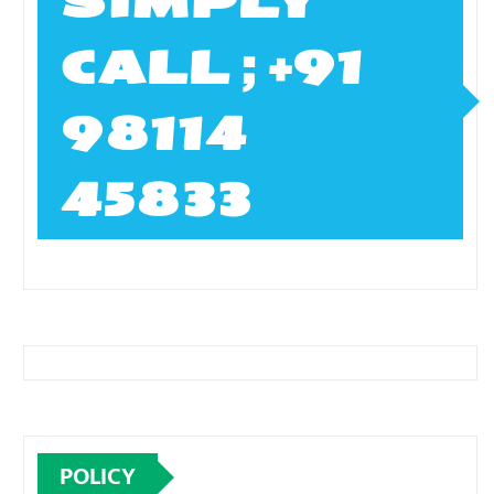
SIMPLY
CALL ; +91
98114
45833
POLICY