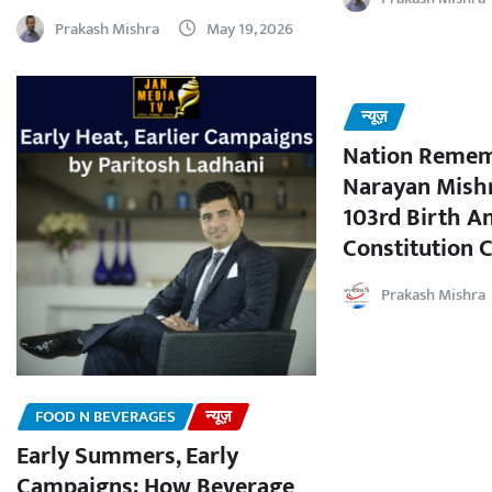
Prakash Mishra
May 19, 2026
न्यूज़
Nation Remem
Narayan Mishr
103rd Birth A
Constitution C
Prakash Mishra
FOOD N BEVERAGES
न्यूज़
Early Summers, Early
Campaigns: How Beverage