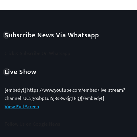
Subscribe News Via Whatsapp
Click & Subscribe On Whatsapp
Live Show
[embedyt] https://www.youtube.com/embed/live_stream?
channel=UC5goxbpLuI5JRsRw3jgTEiQ[/embedyt]
View Full Screen
Follow Us on Google News