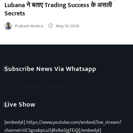
Lubana ने बताए Trading Success के असली
Secrets
Prakash Mishra
May 19, 2026
Subscribe News Via Whatsapp
Click & Subscribe On Whatsapp
Live Show
[embedyt] https://www.youtube.com/embed/live_stream?
channel=UC5goxbpLuI5JRsRw3jgTEiQ[/embedyt]