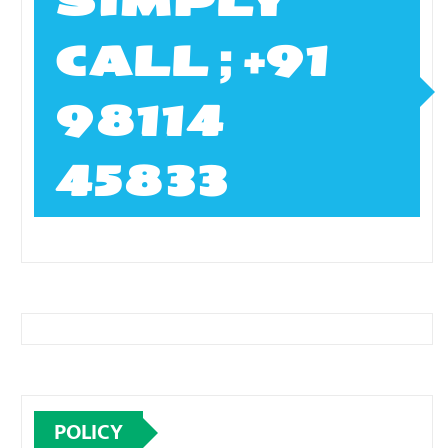
SIMPLY
CALL ; +91
98114
45833
POLICY