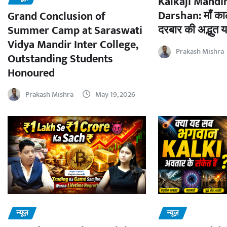
Kalkaji Mandir
Darshan: माँ काल
Grand Conclusion of
दरबार की अद्भुत य
Summer Camp at Saraswati
Vidya Mandir Inter College,
Prakash Mishra
Outstanding Students
Honoured
Prakash Mishra
May 19, 2026
न्यूज़
न्यूज़