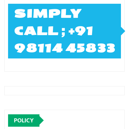
SIMPLY
CALL ; +91
98114 45833
POLICY