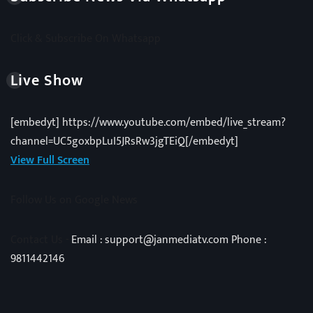
Click & Subscribe On Whatsapp
Live Show
[embedyt] https://www.youtube.com/embed/live_stream?
channel=UC5goxbpLuI5JRsRw3jgTEiQ[/embedyt]
View Full Screen
Follow Us on Google News
Contact Us -
Email : support@janmediatv.com Phone :
9811442146