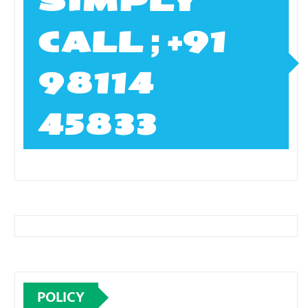
SIMPLY
CALL ; +91
98114
45833
POLICY