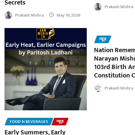
Secrets
Prakash Mishra
Prakash Mishra
May 19, 2026
न्यूज़
Nation Remem
Narayan Mishr
103rd Birth A
Constitution C
Prakash Mishra
FOOD N BEVERAGES
न्यूज़
Early Summers, Early