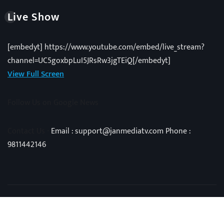
Live Show
[embedyt] https://www.youtube.com/embed/live_stream?
channel=UC5goxbpLuI5JRsRw3jgTEiQ[/embedyt]
View Full Screen
Follow Us on Google News
Contact Us -
Email : support@janmediatv.com Phone :
9811442146
Copyright © 2025 | Powered by
Vivid Techno
|
NewsExo
by
ThemeArile