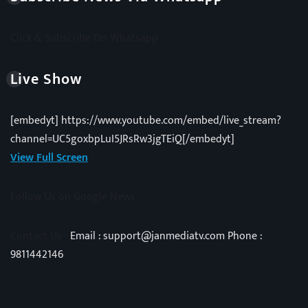
Click & Subscribe On Whatsapp
Live Show
[embedyt] https://www.youtube.com/embed/live_stream?
channel=UC5goxbpLuI5JRsRw3jgTEiQ[/embedyt]
View Full Screen
Follow Us on Google News
Contact Us -
Email : support@janmediatv.com Phone :
9811442146