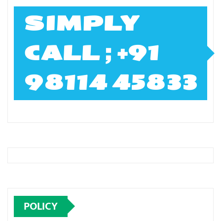
SIMPLY
CALL ; +91
98114 45833
POLICY