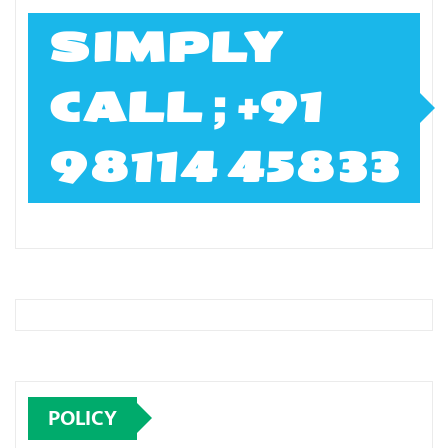
SIMPLY
CALL ; +91
98114 45833
POLICY