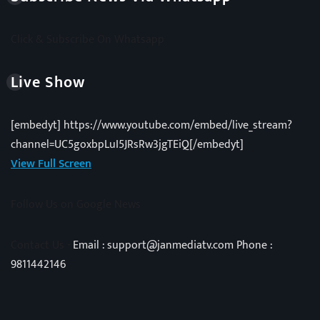
Click & Subscribe On Whatsapp
Live Show
[embedyt] https://www.youtube.com/embed/live_stream?
channel=UC5goxbpLuI5JRsRw3jgTEiQ[/embedyt]
View Full Screen
Follow Us on Google News
Contact Us -
Email : support@janmediatv.com Phone :
9811442146