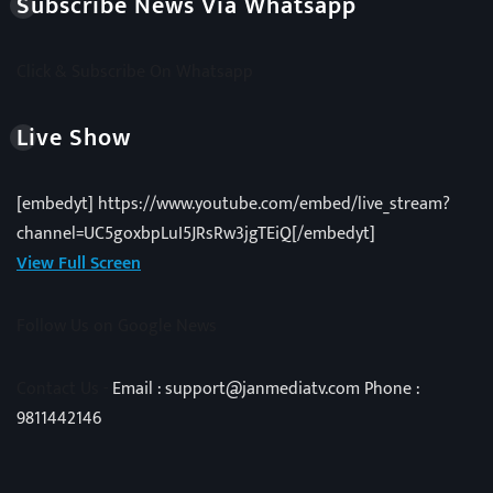
Subscribe News Via Whatsapp
Click & Subscribe On Whatsapp
Live Show
[embedyt] https://www.youtube.com/embed/live_stream?
channel=UC5goxbpLuI5JRsRw3jgTEiQ[/embedyt]
View Full Screen
Follow Us on Google News
Contact Us -
Email : support@janmediatv.com Phone :
9811442146