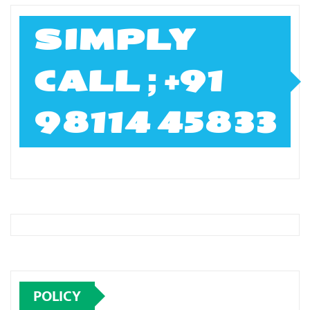
SIMPLY
CALL ; +91
98114 45833
POLICY