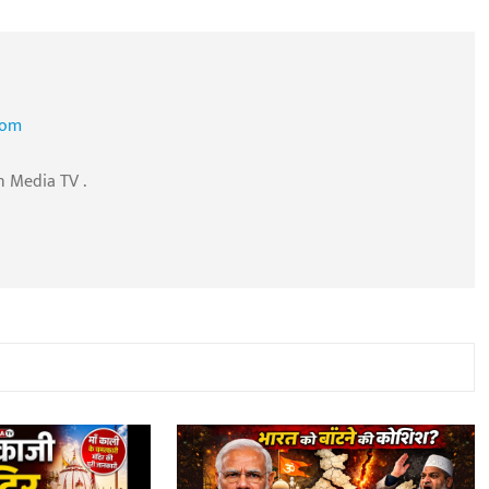
com
n Media TV .