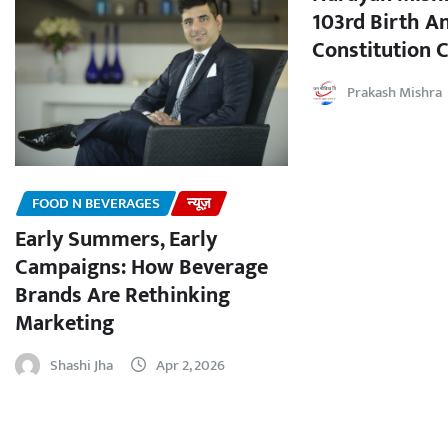
103rd Birth A
Constitution C
Prakash Mishra
FOOD N BEVERAGES
न्यूज़
Early Summers, Early
Campaigns: How Beverage
Brands Are Rethinking
Marketing
Shashi Jha
Apr 2, 2026