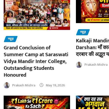
न्यूज़
न्यूज़
Kalkaji Mandir
Darshan: माँ काल
Grand Conclusion of
दरबार की अद्भुत य
Summer Camp at Saraswati
Vidya Mandir Inter College,
Prakash Mishra
Outstanding Students
Honoured
Prakash Mishra
May 19, 2026