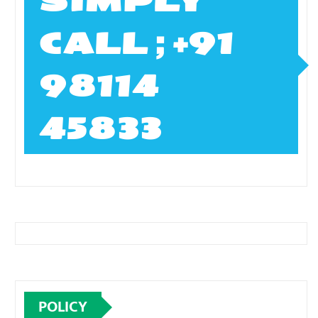
SIMPLY
CALL ; +91
98114
45833
POLICY