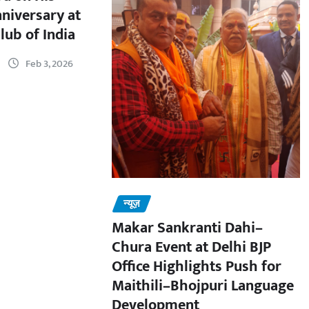
nniversary at
lub of India
Feb 3, 2026
न्यूज़
Makar Sankranti Dahi–
Chura Event at Delhi BJP
Office Highlights Push for
Maithili–Bhojpuri Language
Development