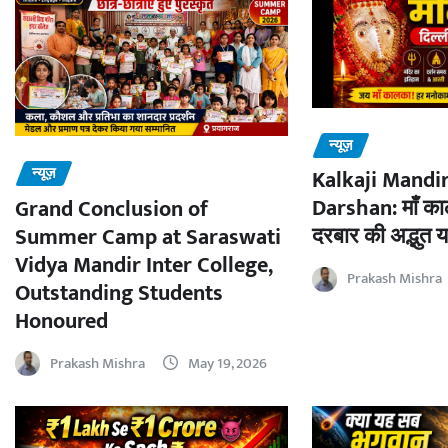
न्यूज़
न्यूज़
Kalkaji Mandir
Darshan: माँ काल
Grand Conclusion of
दरबार की अद्भुत य
Summer Camp at Saraswati
Vidya Mandir Inter College,
Prakash Mishra
Outstanding Students
Honoured
Prakash Mishra
May 19, 2026