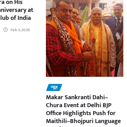
a on His
nniversary at
lub of India
Feb 3, 2026
न्यूज़
Makar Sankranti Dahi–
Chura Event at Delhi BJP
Office Highlights Push for
Maithili–Bhojpuri Language