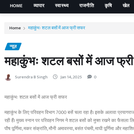
HOME
व्यापार
स्वास्थ्य
राजनीति
कृषि
खेल
Home
महाकुंभः शटल बसों में आज फ्री सफर
न्यूज़
महाकुंभः शटल बसों में आज फ्
Surendra B Singh
Jan 14, 2025
0
महाकुंभः शटल बसों में आज फ्री सफर
महाकुंभ के लिए परिवहन विभाग 7000 बसें चला रहा है। इसके अलावा प्रयागरा
रही हैं। मुख्य स्नान पर परिवहन निगम ने शटल बसों को मुफ्त रखने का फैसला लिय
पौष पूर्णिमा, मकर संक्रांति, मौनी अमावस्या, बसंत पंचमी, माघी पूर्णिमा और महाशिव