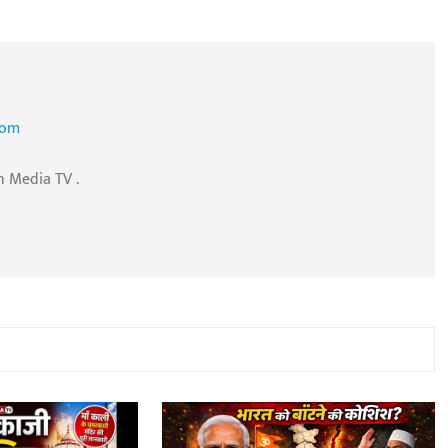
com
n Media TV .