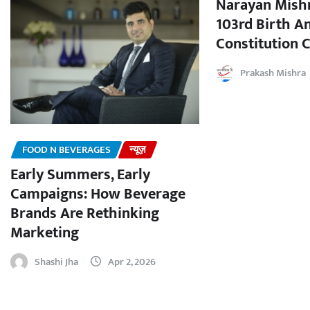
Narayan Mishr
103rd Birth A
Constitution C
Prakash Mishra
FOOD N BEVERAGES
न्यूज़
Early Summers, Early
Campaigns: How Beverage
Brands Are Rethinking
Marketing
Shashi Jha
Apr 2, 2026