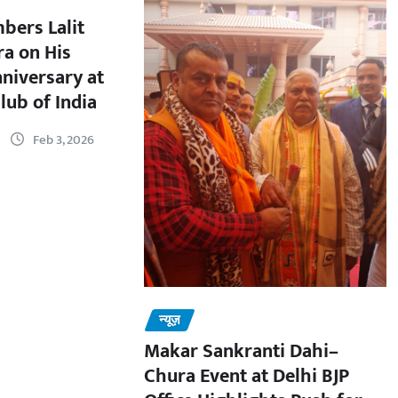
bers Lalit
a on His
nniversary at
lub of India
Feb 3, 2026
न्यूज़
Makar Sankranti Dahi–
Chura Event at Delhi BJP