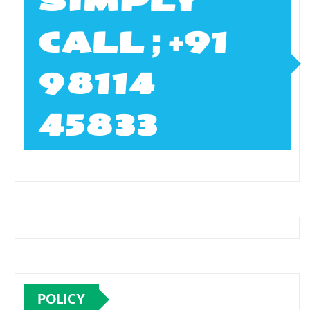
SIMPLY
CALL ; +91
98114
45833
POLICY