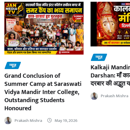
न्यूज़
न्यूज़
Kalkaji Mandir
Darshan: माँ काल
Grand Conclusion of
दरबार की अद्भुत य
Summer Camp at Saraswati
Vidya Mandir Inter College,
Prakash Mishra
Outstanding Students
Honoured
Prakash Mishra
May 19, 2026