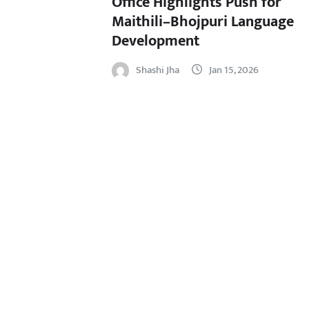
Office Highlights Push for
Maithili–Bhojpuri Language
Development
Shashi Jha
Jan 15, 2026