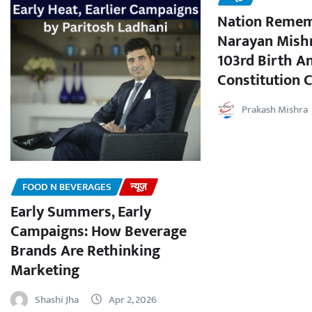
Nation Remem
Narayan Mishr
103rd Birth A
Constitution C
Prakash Mishra
FOOD N BEVERAGES
न्यूज़
Early Summers, Early
Campaigns: How Beverage
Brands Are Rethinking
Marketing
Shashi Jha
Apr 2, 2026