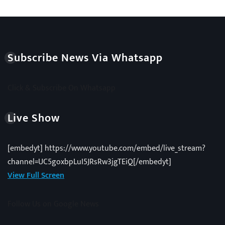
Subscribe News Via Whatsapp
Click & Subscribe On Whatsapp
Live Show
[embedyt] https://www.youtube.com/embed/live_stream?
channel=UC5goxbpLuI5JRsRw3jgTEiQ[/embedyt]
View Full Screen
Follow Us on Google News