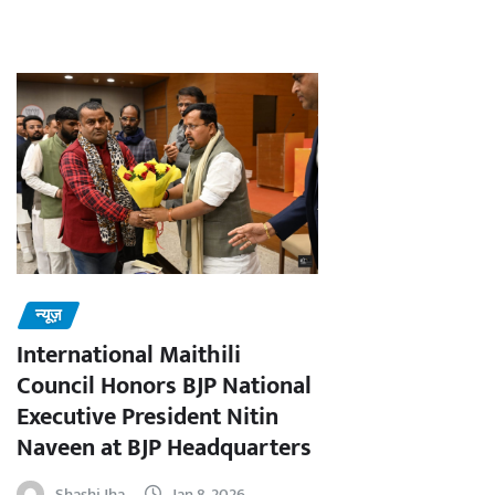
न्यूज़
International Maithili
Council Honors BJP National
Executive President Nitin
Naveen at BJP Headquarters
Shashi Jha
Jan 8, 2026