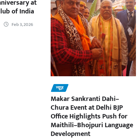
nniversary at
lub of India
Feb 3, 2026
न्यूज़
Makar Sankranti Dahi–
Chura Event at Delhi BJP
Office Highlights Push for
Maithili–Bhojpuri Language
Development