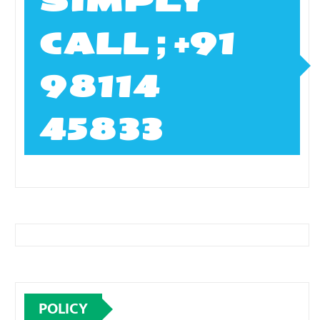
SIMPLY
CALL ; +91
98114
45833
POLICY