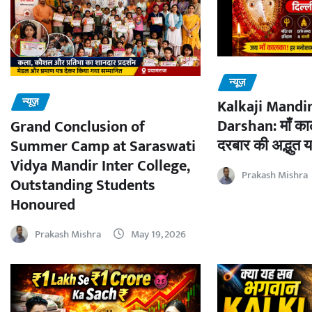
न्यूज़
न्यूज़
Kalkaji Mandir
Darshan: माँ काल
Grand Conclusion of
दरबार की अद्भुत य
Summer Camp at Saraswati
Vidya Mandir Inter College,
Prakash Mishra
Outstanding Students
Honoured
Prakash Mishra
May 19, 2026