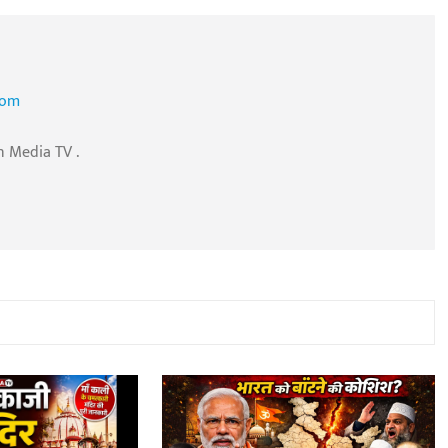
com
n Media TV .