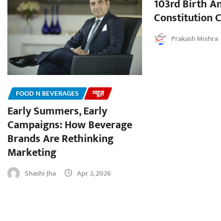
103rd Birth A
Constitution C
Prakash Mishra
FOOD N BEVERAGES
न्यूज़
Early Summers, Early
Campaigns: How Beverage
Brands Are Rethinking
Marketing
Shashi Jha
Apr 2, 2026