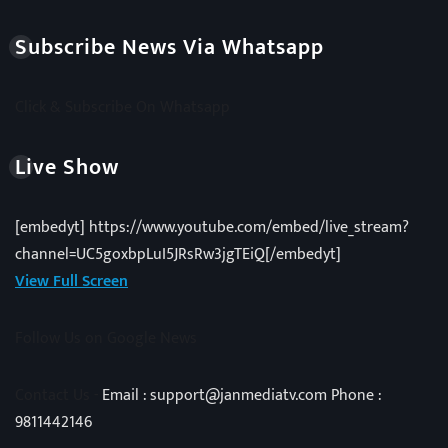
Subscribe News Via Whatsapp
Click & Subscribe On Whatsapp
Live Show
[embedyt] https://www.youtube.com/embed/live_stream?
channel=UC5goxbpLuI5JRsRw3jgTEiQ[/embedyt]
View Full Screen
Follow Us on Google News
Contact Us -
Email : support@janmediatv.com Phone :
9811442146