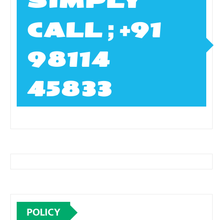
SIMPLY
CALL ; +91
98114
45833
POLICY