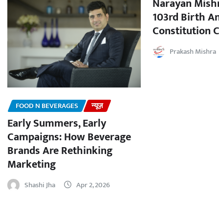
Narayan Mishr
103rd Birth A
Constitution C
Prakash Mishra
FOOD N BEVERAGES
न्यूज़
Early Summers, Early
Campaigns: How Beverage
Brands Are Rethinking
Marketing
Shashi Jha
Apr 2, 2026