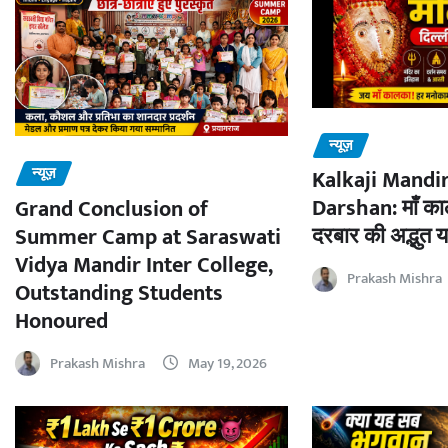
न्यूज़
न्यूज़
Kalkaji Mandir
Darshan: माँ काल
Grand Conclusion of
दरबार की अद्भुत य
Summer Camp at Saraswati
Vidya Mandir Inter College,
Prakash Mishra
Outstanding Students
Honoured
Prakash Mishra
May 19, 2026