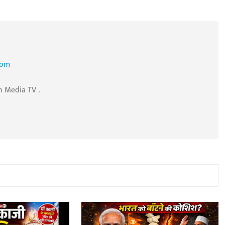
com
n Media TV .