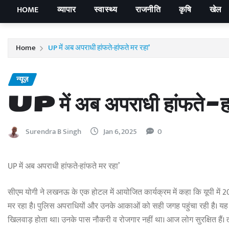
HOME
व्यापार
स्वास्थ्य
राजनीति
कृषि
खेल
Home
UP में अब अपराधी हांफते-हांफते मर रहा’
न्यूज़
UP में अब अपराधी हांफते-हा
Surendra B Singh
Jan 6, 2025
0
UP में अब अपराधी हांफते-हांफते मर रहा’
सीएम योगी ने लखनऊ के एक होटल में आयोजित कार्यक्रम में कहा कि यूपी में 2
मर रहा है। पुलिस अपराधियों और उनके आकाओं को सही जगह पहुंचा रही है। यह नया
खिलवाड़ होता था। उनके पास नौकरी व रोजगार नहीं था। आज लोग सुरक्षित हैं। 