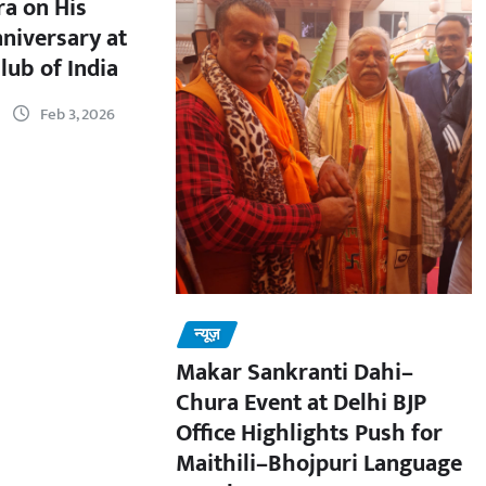
a on His
nniversary at
lub of India
Feb 3, 2026
न्यूज़
Makar Sankranti Dahi–
Chura Event at Delhi BJP
Office Highlights Push for
Maithili–Bhojpuri Language