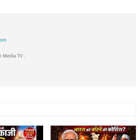
com
n Media TV .