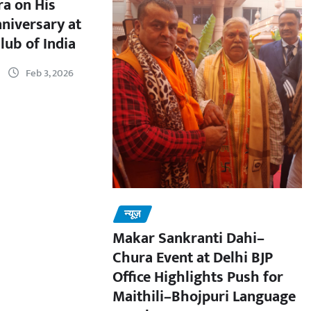
a on His
nniversary at
lub of India
Feb 3, 2026
न्यूज़
Makar Sankranti Dahi–
Chura Event at Delhi BJP
Office Highlights Push for
Maithili–Bhojpuri Language