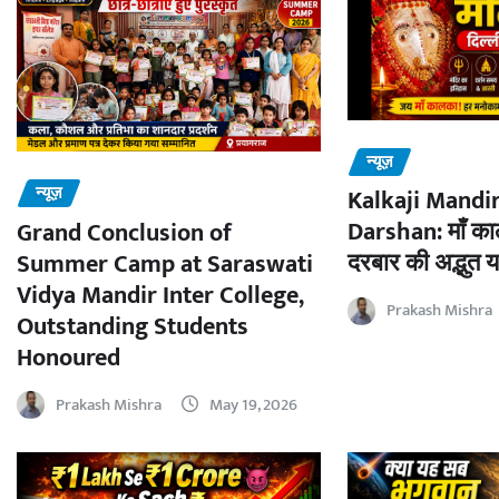
न्यूज़
न्यूज़
Kalkaji Mandir
Darshan: माँ काल
Grand Conclusion of
दरबार की अद्भुत य
Summer Camp at Saraswati
Vidya Mandir Inter College,
Prakash Mishra
Outstanding Students
Honoured
Prakash Mishra
May 19, 2026