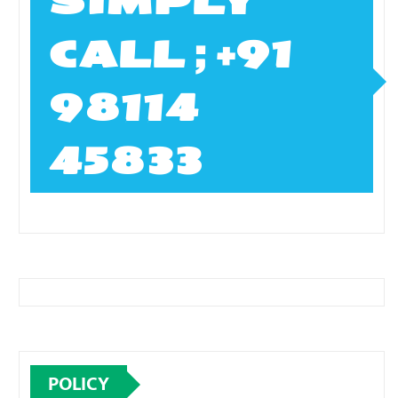
SIMPLY
CALL ; +91
98114
45833
POLICY