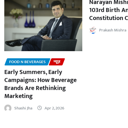
Narayan Mishr
103rd Birth A
Constitution C
Prakash Mishra
FOOD N BEVERAGES
न्यूज़
Early Summers, Early
Campaigns: How Beverage
Brands Are Rethinking
Marketing
Shashi Jha
Apr 2, 2026