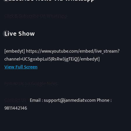
Click & Subscribe On Whatsapp
Live Show
[embedyt] https://www.youtube.com/embed/live_stream?
channel=UC5goxbpLuI5JRsRw3jgTEiQ[/embedyt]
View Full Screen
Follow Us on Google News
Contact Us -
Email : support@janmediatv.com Phone :
9811442146