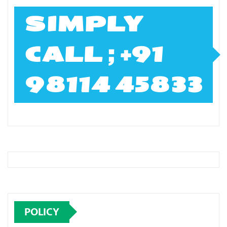
SIMPLY
CALL ; +91
98114 45833
POLICY