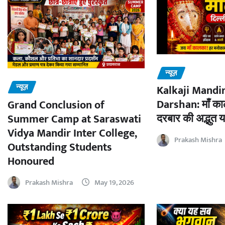
न्यूज़
न्यूज़
Kalkaji Mandir
Darshan: माँ काल
Grand Conclusion of
दरबार की अद्भुत य
Summer Camp at Saraswati
Vidya Mandir Inter College,
Prakash Mishra
Outstanding Students
Honoured
Prakash Mishra
May 19, 2026