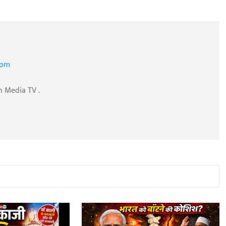
com
n Media TV .