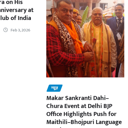
a on His
nniversary at
lub of India
Feb 3, 2026
न्यूज़
Makar Sankranti Dahi–
Chura Event at Delhi BJP
Office Highlights Push for
Maithili–Bhojpuri Language