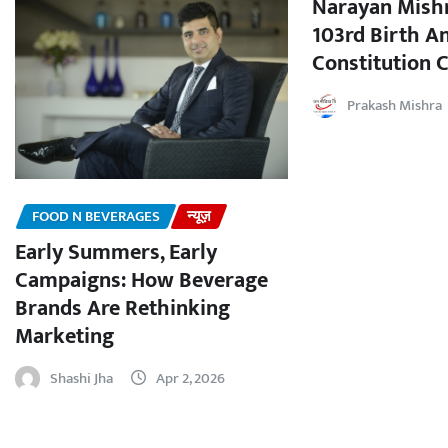
Narayan Mishr
103rd Birth A
Constitution C
Prakash Mishra
FOOD N BEVERAGES
न्यूज़
Early Summers, Early
Campaigns: How Beverage
Brands Are Rethinking
Marketing
Shashi Jha
Apr 2, 2026