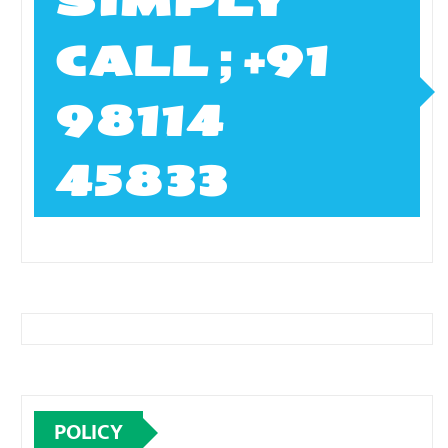
SIMPLY
CALL ; +91
98114
45833
POLICY