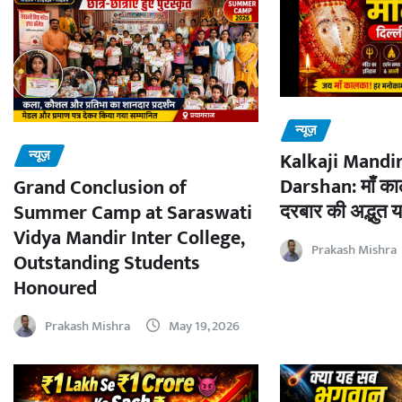
न्यूज़
न्यूज़
Kalkaji Mandir
Darshan: माँ काल
Grand Conclusion of
दरबार की अद्भुत य
Summer Camp at Saraswati
Vidya Mandir Inter College,
Prakash Mishra
Outstanding Students
Honoured
Prakash Mishra
May 19, 2026