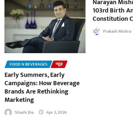
Narayan Mishr
103rd Birth A
Constitution C
Prakash Mishra
FOOD N BEVERAGES
न्यूज़
Early Summers, Early
Campaigns: How Beverage
Brands Are Rethinking
Marketing
Shashi Jha
Apr 2, 2026