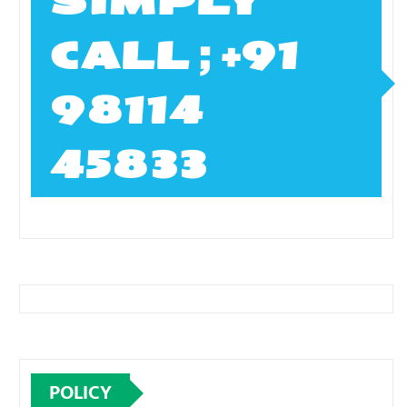
SIMPLY
CALL ; +91
98114
45833
POLICY