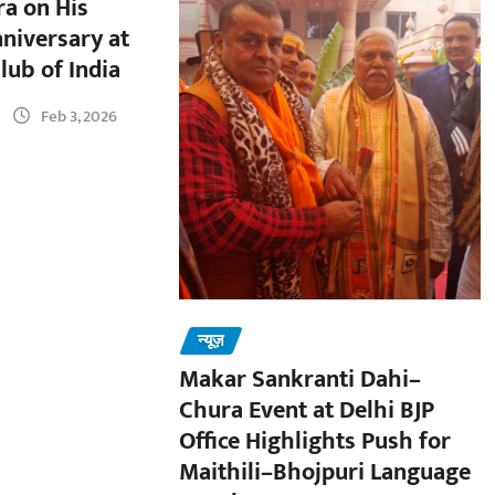
a on His
nniversary at
lub of India
Feb 3, 2026
न्यूज़
Makar Sankranti Dahi–
Chura Event at Delhi BJP
Office Highlights Push for
Maithili–Bhojpuri Language