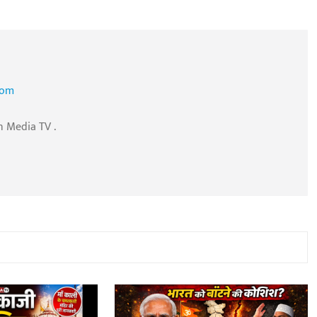
com
n Media TV .