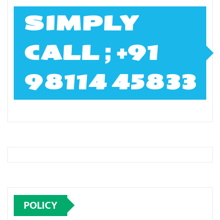
SIMPLY
CALL ; +91
98114 45833
POLICY