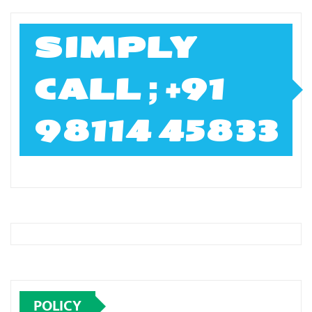
SIMPLY
CALL ; +91
98114 45833
POLICY