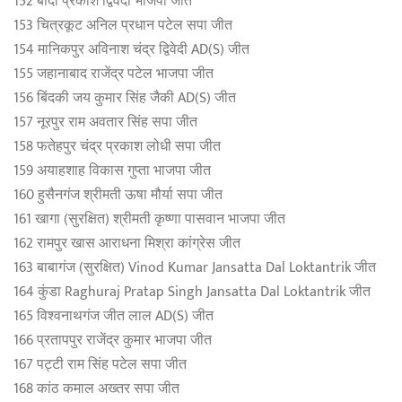
152 बांदा प्रकाश द्विवेदी भाजपा जीत
153 चित्रकूट अनिल प्रधान पटेल सपा जीत
154 मानिकपुर अविनाश चंद्र द्व‍िवेदी AD(S) जीत
155 जहानाबाद राजेंद्र पटेल भाजपा जीत
156 बिंदकी जय कुमार सिंह जैकी AD(S) जीत
157 नूरपुर राम अवतार सिंह सपा जीत
158 फतेहपुर चंद्र प्रकाश लोधी सपा जीत
159 अयाहशाह विकास गुप्ता भाजपा जीत
160 हुसैनगंज श्रीमती ऊषा मौर्या सपा जीत
161 खागा (सुरक्षित) श्रीमती कृष्णा पासवान भाजपा जीत
162 रामपुर खास आराधना मिश्रा कांग्रेस जीत
163 बाबागंज (सुरक्षित) Vinod Kumar Jansatta Dal Loktantrik जीत
164 कुंडा Raghuraj Pratap Singh Jansatta Dal Loktantrik जीत
165 विश्वनाथगंज जीत लाल AD(S) जीत
166 प्रतापपुर राजेंद्र कुमार भाजपा जीत
167 पट्टी राम सिंह पटेल सपा जीत
168 कांठ कमाल अख्‍तर सपा जीत