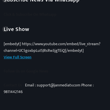
Click & Subscribe On Whatsapp
Live Show
[embedyt] https://www.youtube.com/embed/live_stream?
channel=UC5goxbpLuI5JRsRw3jgTEiQ[/embedyt]
View Full Screen
Follow Us on Google News
Contact Us -
Email : support@janmediatv.com Phone :
9811442146