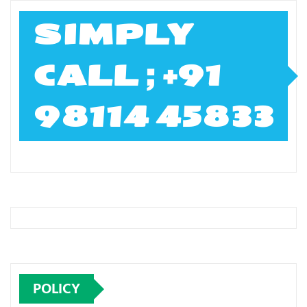
SIMPLY
CALL ; +91
98114 45833
POLICY