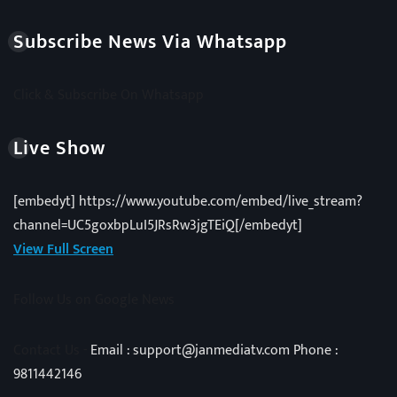
Subscribe News Via Whatsapp
Click & Subscribe On Whatsapp
Live Show
[embedyt] https://www.youtube.com/embed/live_stream?
channel=UC5goxbpLuI5JRsRw3jgTEiQ[/embedyt]
View Full Screen
Follow Us on Google News
Contact Us -
Email : support@janmediatv.com Phone :
9811442146