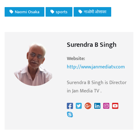
Naomi Osaka
sports
नाओमी ओसाका
Surendra B Singh
Website:
http://www.janmediatv.com
Surendra B Singh is Director
in Jan Media TV .