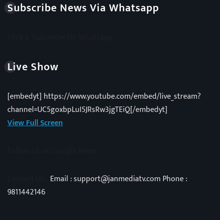
Subscribe News Via Whatsapp
Click & Subscribe On Whatsapp
Live Show
[embedyt] https://www.youtube.com/embed/live_stream?
channel=UC5goxbpLuI5JRsRw3jgTEiQ[/embedyt]
View Full Screen
Follow Us on Google News
Contact Us -
Email : support@janmediatv.com Phone :
9811442146