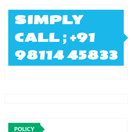
SIMPLY
CALL ; +91
98114 45833
POLICY