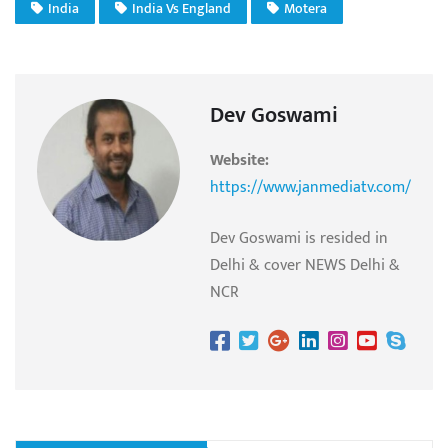
India
India Vs England
Motera
Dev Goswami
Website:
https://www.janmediatv.com/
Dev Goswami is resided in
Delhi & cover NEWS Delhi &
NCR