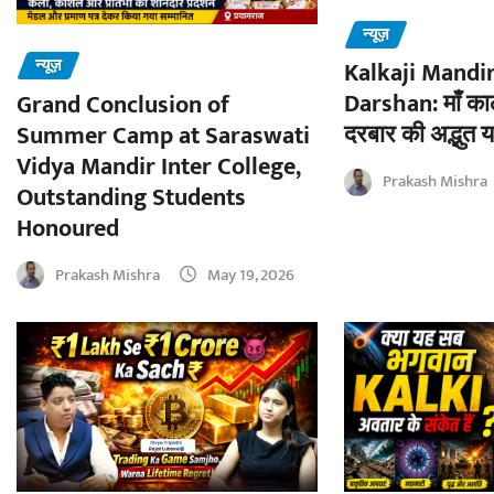
न्यूज़
न्यूज़
Kalkaji Mandir
Darshan: माँ काल
Grand Conclusion of
दरबार की अद्भुत य
Summer Camp at Saraswati
Vidya Mandir Inter College,
Prakash Mishra
Outstanding Students
Honoured
Prakash Mishra
May 19, 2026