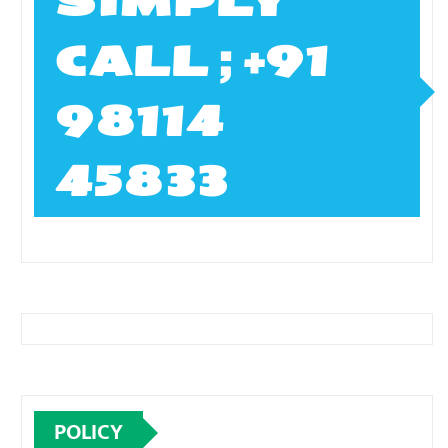
SIMPLY
CALL ; +91
98114
45833
POLICY