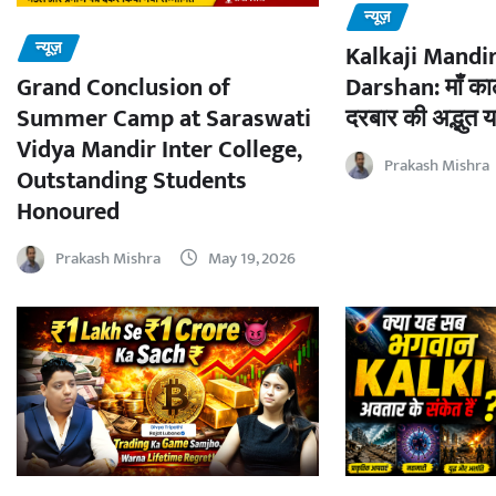
न्यूज़
न्यूज़
Kalkaji Mandir
Darshan: माँ काल
Grand Conclusion of
दरबार की अद्भुत य
Summer Camp at Saraswati
Vidya Mandir Inter College,
Prakash Mishra
Outstanding Students
Honoured
Prakash Mishra
May 19, 2026