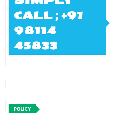
SIMPLY
CALL ; +91
98114
45833
POLICY