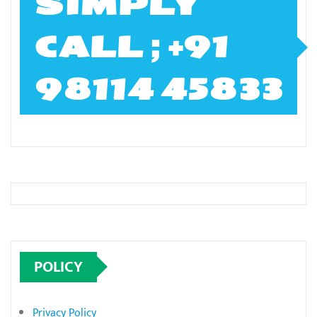
SIMPLY
CALL ; +91
98114 45833
POLICY
Privacy Policy