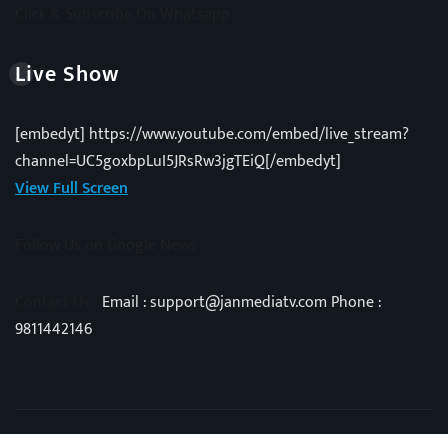
Click & Subscribe On Whatsapp
Live Show
[embedyt] https://www.youtube.com/embed/live_stream?
channel=UC5goxbpLuI5JRsRw3jgTEiQ[/embedyt]
View Full Screen
Follow Us on Google News
Contact Us -
Email : support@janmediatv.com Phone :
9811442146
Copyright © 2025 | Powered by
Vivid Techno
|
NewsExo
by