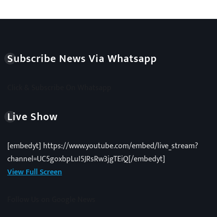
Subscribe News Via Whatsapp
Click & Subscribe On Whatsapp
Live Show
[embedyt] https://www.youtube.com/embed/live_stream?
channel=UC5goxbpLuI5JRsRw3jgTEiQ[/embedyt]
View Full Screen
Follow Us on Google News