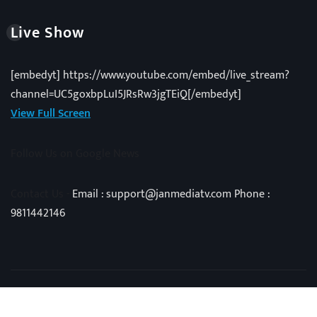
Live Show
[embedyt] https://www.youtube.com/embed/live_stream?
channel=UC5goxbpLuI5JRsRw3jgTEiQ[/embedyt]
View Full Screen
Follow Us on Google News
Contact Us -
Email : support@janmediatv.com Phone :
9811442146
Copyright © 2025 | Powered by
Vivid Techno
|
NewsExo
by
ThemeArile