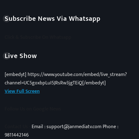
Subscribe News Via Whatsapp
Click & Subscribe On Whatsapp
Live Show
[embedyt] https://www.youtube.com/embed/live_stream?
channel=UC5goxbpLuI5JRsRw3jgTEiQ[/embedyt]
View Full Screen
Follow Us on Google News
Contact Us -
Email : support@janmediatv.com Phone :
9811442146