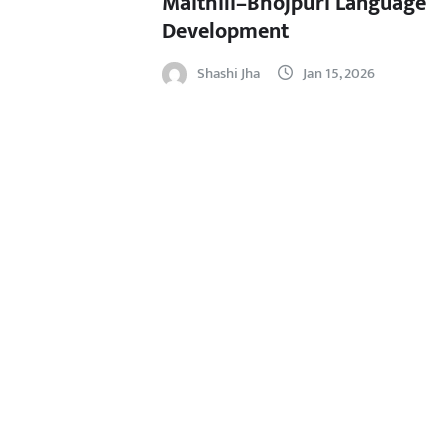
Maithili–Bhojpuri Language
Development
Shashi Jha
Jan 15, 2026