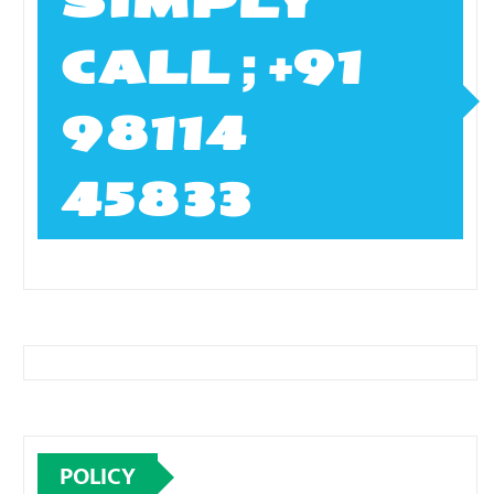
SIMPLY
CALL ; +91
98114
45833
POLICY