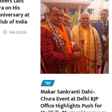
bers Lalit
a on His
nniversary at
lub of India
Feb 3, 2026
न्यूज़
Makar Sankranti Dahi–
Chura Event at Delhi BJP
Office Highlights Push for