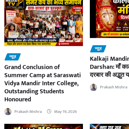
न्यूज़
न्यूज़
Kalkaji Mandir
Darshan: माँ काल
Grand Conclusion of
दरबार की अद्भुत य
Summer Camp at Saraswati
Vidya Mandir Inter College,
Prakash Mishra
Outstanding Students
Honoured
Prakash Mishra
May 19, 2026