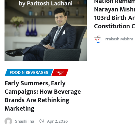
Nation Remem
Narayan Mishr
103rd Birth A
Constitution C
Prakash Mishra
FOOD N BEVERAGES
न्यूज़
Early Summers, Early
Campaigns: How Beverage
Brands Are Rethinking
Marketing
Shashi Jha
Apr 2, 2026