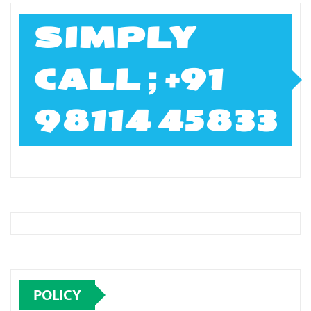
SIMPLY
CALL ; +91
98114 45833
POLICY