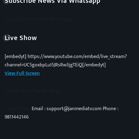
Subscribe News Via Whatsapp
Click & Subscribe On Whatsapp
Live Show
[embedyt] https://www.youtube.com/embed/live_stream?
channel=UC5goxbpLuI5JRsRw3jgTEiQ[/embedyt]
View Full Screen
Follow Us on Google News
Contact Us -
Email : support@janmediatv.com Phone :
9811442146