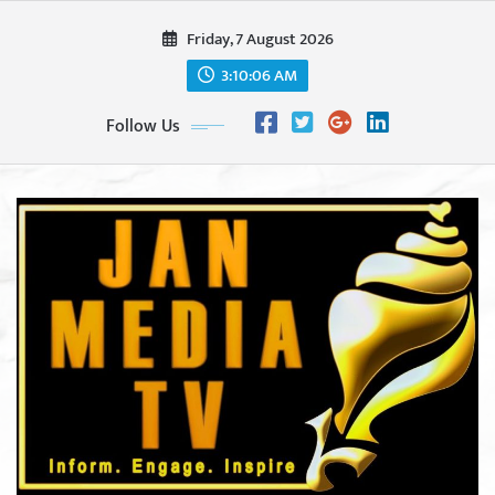
Skip
Friday, 7 August 2026
to
content
3:10:08 AM
Follow Us