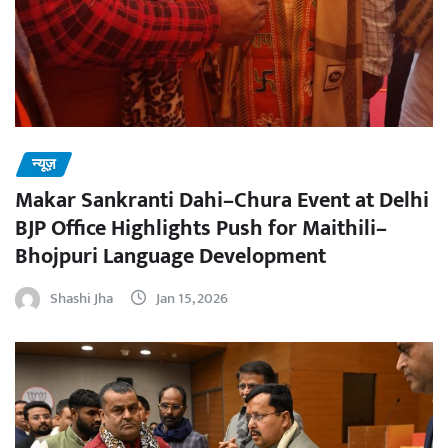
न्यूज़
Makar Sankranti Dahi–Chura Event at Delhi
BJP Office Highlights Push for Maithili–
Bhojpuri Language Development
Shashi Jha
Jan 15, 2026