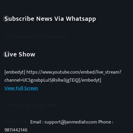
Subscribe News Via Whatsapp
Click & Subscribe On Whatsapp
Live Show
[embedyt] https://www.youtube.com/embed/live_stream?
channel=UC5goxbpLuI5JRsRw3jgTEiQ[/embedyt]
View Full Screen
Follow Us on Google News
Contact Us -
Email : support@janmediatv.com Phone :
9811442146