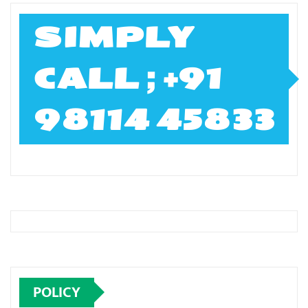
SIMPLY
CALL ; +91
98114 45833
POLICY