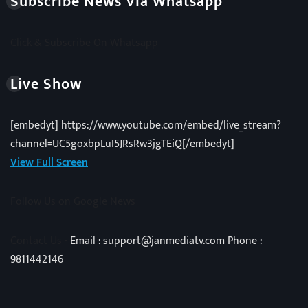
Subscribe News Via Whatsapp
Click & Subscribe On Whatsapp
Live Show
[embedyt] https://www.youtube.com/embed/live_stream?
channel=UC5goxbpLuI5JRsRw3jgTEiQ[/embedyt]
View Full Screen
Follow Us on Google News
Contact Us -
Email : support@janmediatv.com Phone :
9811442146