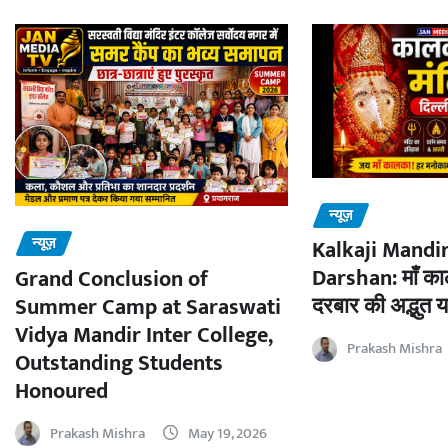
न्यूज़
न्यूज़
Kalkaji Mandir
Darshan: माँ काल
Grand Conclusion of
दरबार की अद्भुत य
Summer Camp at Saraswati
Vidya Mandir Inter College,
Prakash Mishra
Outstanding Students
Honoured
Prakash Mishra
May 19, 2026