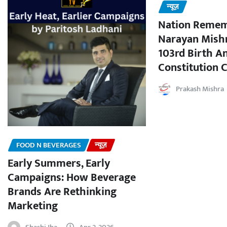
न्यूज़
Nation Remem
Narayan Mishr
103rd Birth A
Constitution C
Prakash Mishra
FOOD N BEVERAGES
न्यूज़
Early Summers, Early
Campaigns: How Beverage
Brands Are Rethinking
Marketing