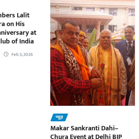
bers Lalit
a on His
nniversary at
lub of India
Feb 3, 2026
न्यूज़
Makar Sankranti Dahi–
Chura Event at Delhi BJP