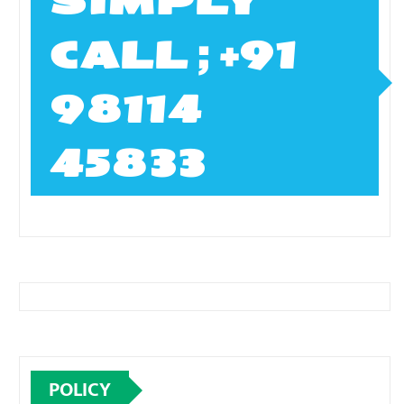
SIMPLY
CALL ; +91
98114
45833
POLICY