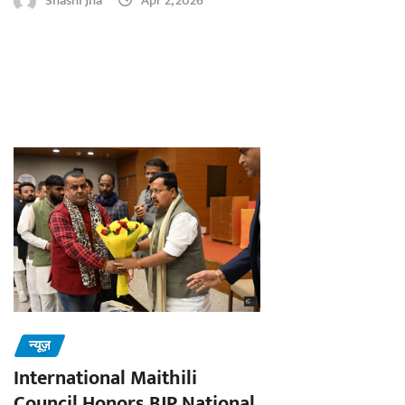
Shashi Jha
Apr 2, 2026
न्यूज़
International Maithili
Council Honors BJP National