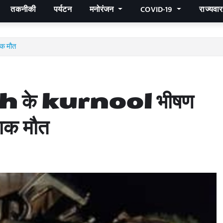
तकनीकी
पर्यटन
मनोरंजन
COVID-19
राज्यवा
ाक मौत
के kurnool भीषण
ाक मौत