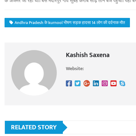
के अजमेर जा रही थी। बस मदारपुर गांव सुबह करीब साढ़े तीन बजे पहुंची। यहा
Andhra Pradesh के kurnool भीषण सड़क हादसा 14 लोग की दर्दनाक मौत
Kashish Saxena
Website:
RELATED STORY