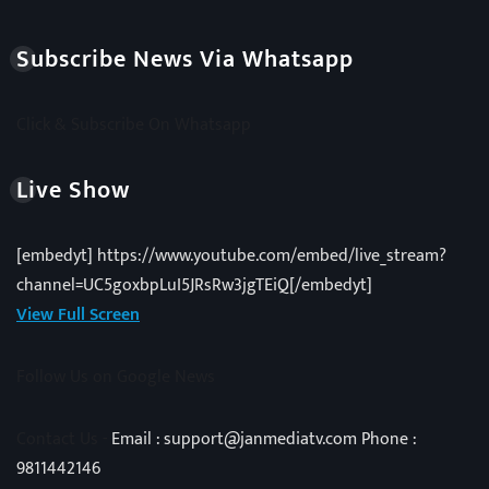
Subscribe News Via Whatsapp
Click & Subscribe On Whatsapp
Live Show
[embedyt] https://www.youtube.com/embed/live_stream?
channel=UC5goxbpLuI5JRsRw3jgTEiQ[/embedyt]
View Full Screen
Follow Us on Google News
Contact Us -
Email : support@janmediatv.com Phone :
9811442146