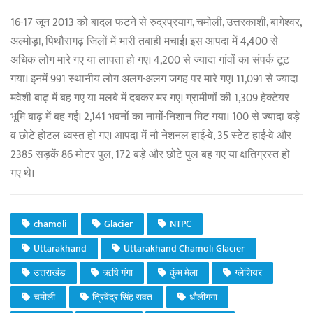
16-17 जून 2013 को बादल फटने से रुद्रप्रयाग, चमोली, उत्तरकाशी, बागेश्वर,
अल्मोड़ा, पिथौरागढ़ जिलों में भारी तबाही मचाई। इस आपदा में 4,400 से
अधिक लोग मारे गए या लापता हो गए। 4,200 से ज्यादा गांवों का संपर्क टूट
गया। इनमें 991 स्थानीय लोग अलग-अलग जगह पर मारे गए। 11,091 से ज्यादा
मवेशी बाढ़ में बह गए या मलबे में दबकर मर गए। ग्रामीणों की 1,309 हेक्टेयर
भूमि बाढ़ में बह गई। 2,141 भवनों का नामों-निशान मिट गया। 100 से ज्यादा बड़े
व छोटे होटल ध्वस्त हो गए। आपदा में नौ नेशनल हाई-वे, 35 स्टेट हाई-वे और
2385 सड़कें 86 मोटर पुल, 172 बड़े और छोटे पुल बह गए या क्षतिग्रस्त हो
गए थे।
chamoli
Glacier
NTPC
Uttarakhand
Uttarakhand Chamoli Glacier
उत्तराखंड
ऋषि गंगा
कुंभ मेला
ग्लेशियर
चमोली
त्रिवेंद्र सिंह रावत
धौलीगंगा