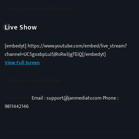
Click & Subscribe On Whatsapp
Live Show
[embedyt] https://www.youtube.com/embed/live_stream?
channel=UC5goxbpLuI5JRsRw3jgTEiQ[/embedyt]
View Full Screen
Follow Us on Google News
Contact Us -
Email : support@janmediatv.com Phone :
9811442146