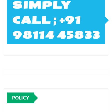
SIMPLY
CALL ; +91
98114 45833
POLICY