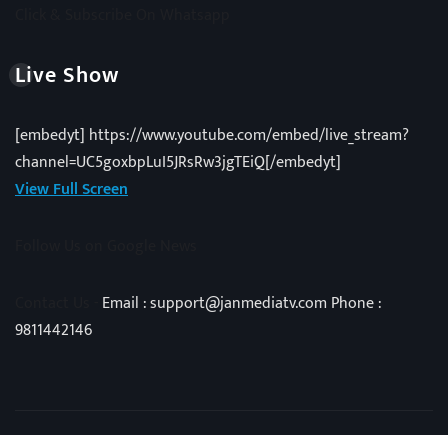
Click & Subscribe On Whatsapp
Live Show
[embedyt] https://www.youtube.com/embed/live_stream?
channel=UC5goxbpLuI5JRsRw3jgTEiQ[/embedyt]
View Full Screen
Follow Us on Google News
Contact Us -
Email : support@janmediatv.com Phone :
9811442146
Copyright © 2025 | Powered by
Vivid Techno
|
NewsExo
by