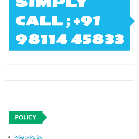
SIMPLY
CALL ; +91
98114 45833
POLICY
Privacy Policy