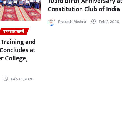
103rd Birth Anniversary at
Constitution Club of India
Prakash Mishra
Feb 3, 2026
राज्यवार खबरें
 Training and
Concludes at
r College,
Feb 15, 2026