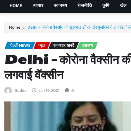
HOME
व्यापार
स्वास्थ्य
राजनीति
कृषि
खेल
Home
Delhi – कोरोना वैक्सीन की शुरुआत डॉ. रणदीप गुलेरिया ने लगवाई वॅक्
दिल्ली NEWS
न्यूज़
राज्यवार खबरें
स्वास्थ्य
Delhi – कोरोना वैक्सीन की श
लगवाई वॅक्सीन
Guddu
Jan 16, 2021
0