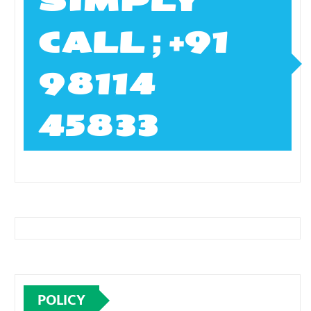
SIMPLY
CALL ; +91
98114
45833
POLICY