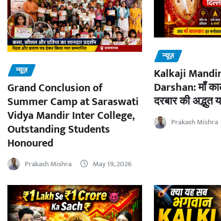
न्यूज़
न्यूज़
Kalkaji Mandir
Darshan: माँ काल
Grand Conclusion of
दरबार की अद्भुत य
Summer Camp at Saraswati
Vidya Mandir Inter College,
Prakash Mishra
Outstanding Students
Honoured
Prakash Mishra
May 19, 2026