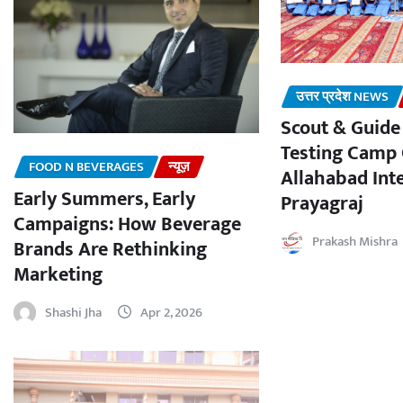
उत्तर प्रदेश NEWS
Scout & Guide
Testing Camp 
FOOD N BEVERAGES
न्यूज़
Allahabad Inte
Early Summers, Early
Prayagraj
Campaigns: How Beverage
Prakash Mishra
Brands Are Rethinking
Marketing
Shashi Jha
Apr 2, 2026