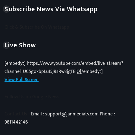
Subscribe News Via Whatsapp
Click & Subscribe On Whatsapp
Live Show
[embedyt] https://www.youtube.com/embed/live_stream?
channel=UC5goxbpLuI5JRsRw3jgTEiQ[/embedyt]
View Full Screen
Follow Us on Google News
Contact Us -
Email : support@janmediatv.com Phone :
9811442146